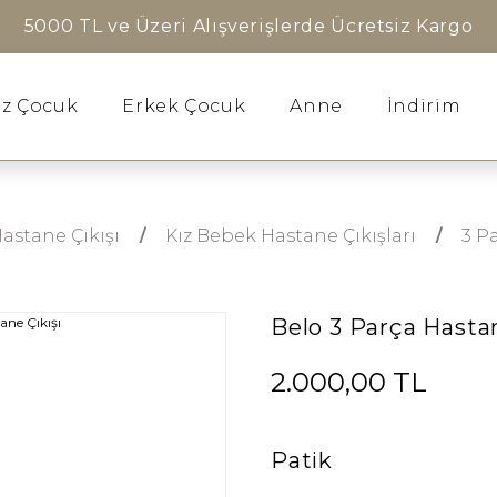
5000 TL ve Üzeri Alışverişlerde Ücretsiz Kargo
ız Çocuk
Erkek Çocuk
Anne
İndirim
astane Çıkışı
Kız Bebek Hastane Çıkışları
3 P
Belo 3 Parça Hastan
2.000,00 TL
Patik