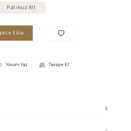
Patiksiz Alt
pete Ekle
Yorum Yaz
Tavsiye Et