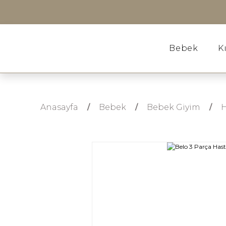
Bebek
K
Anasayfa
Bebek
Bebek Giyim
H