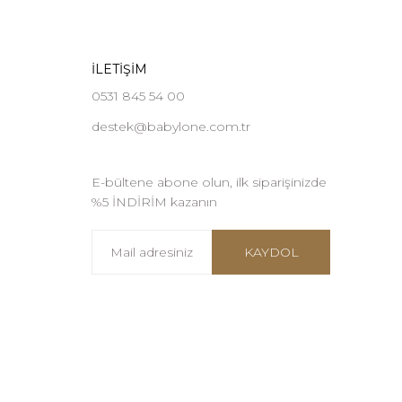
İLETİŞİM
0531 845 54 00
destek@babylone.com.tr
E-bültene abone olun, ilk siparişinizde
%5 İNDİRİM kazanın
KAYDOL