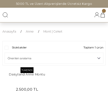
5000 TL ve Üzeri Alışverişlerde Ücretsiz Kargo
Anasayfa
Anne
Mont | Ceket
Stoktakiler
Toplam 1 ürün
TÜKENDİ
Daisyland Anne Montu
2.500,00 TL