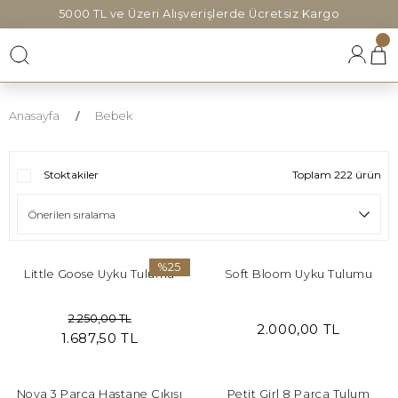
5000 TL ve Üzeri Alışverişlerde Ücretsiz Kargo
Anasayfa
Bebek
Stoktakiler
Toplam 222 ürün
%25
Little Goose Uyku Tulumu
Soft Bloom Uyku Tulumu
2.250,00 TL
2.000,00 TL
1.687,50 TL
Nova 3 Parça Hastane Çıkışı
Petit Girl 8 Parça Tulum