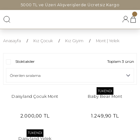
5000 TL ve Üzeri Alışverişlerde Ücretsiz Kargo
Anasayfa
Kız Çocuk
Kız Giyim
Mont | Yelek
Stoktakiler
Toplam 3 ürün
TÜKENDİ
Daisyland Çocuk Mont
Baby Bear Mont
2.000,00 TL
1.249,90 TL
TÜKENDİ
Daisyland Yelek