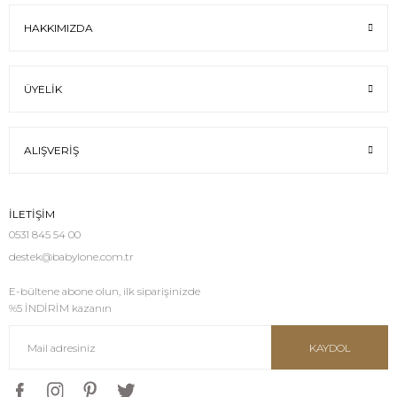
HAKKIMIZDA
2.500,00 TL
ÜYELIK
Bleu 3 Parça Hastane Çıkışı
Bleu 4 Parça Hastane Çıkışı
ALIŞVERIŞ
2.000,00 TL
3.500,00 TL
İLETİŞİM
Bleu 5 Parça Hastane Çıkışı
Little Goose Tulum
0531 845 54 00
destek@babylone.com.tr
3.500,00 TL
3.500,00 TL
E-bültene abone olun, ilk siparişinizde
%5 İNDİRİM kazanın
%25
Little Goose Bakım Çantası
KAYDOL
1.500,00 TL