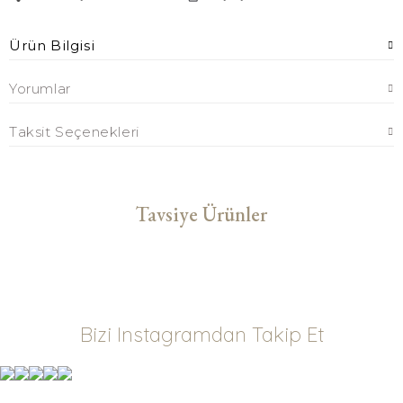
Ürün Bilgisi
Yorumlar
Taksit Seçenekleri
Tavsiye Ürünler
Belo 2 Parça Tulum Hastane Çıkışı
2.500,00 TL
Bizi Instagramdan Takip Et
Bleu 2 Parça Tulum Hastane Çıkışı