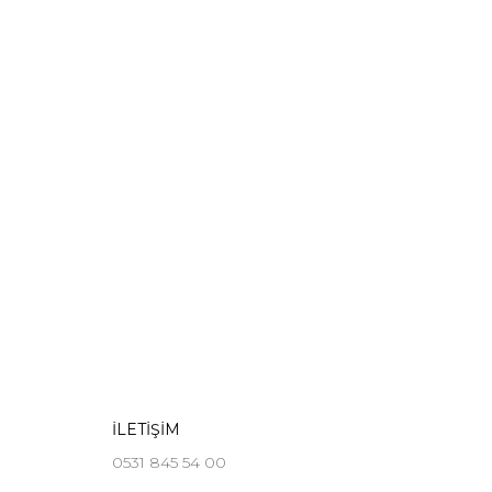
İLETİŞİM
0531 845 54 00