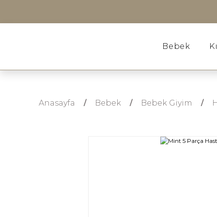
Bebek
K
Anasayfa
Bebek
Bebek Giyim
H